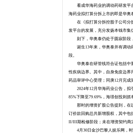
看成华海药业的调动药研发平台
海药业拟打算分拆上市的即是华奥
在《拟打算分拆控股子公司分拆上
发平台的发展，充分发扬本钱市集
刻下，华奥泰仍处于圆寂阶段，据华海药
诞生13年来，华奥泰并有调动药获
段。
华奥泰在研管线符合证包括中重
性疾病边界。其中，自身免疫边界用
药品审评中心受理；同庚12月完
2024年12月华海药业公告，拟
85%下降至79.69%，海璟创投则抓
那时的增资扩股公告提到，在以
订价款回购总共新增股权，其中包
II/III期检修阶段；未在增资契
4月30日金沙巴黎人娱乐网，时