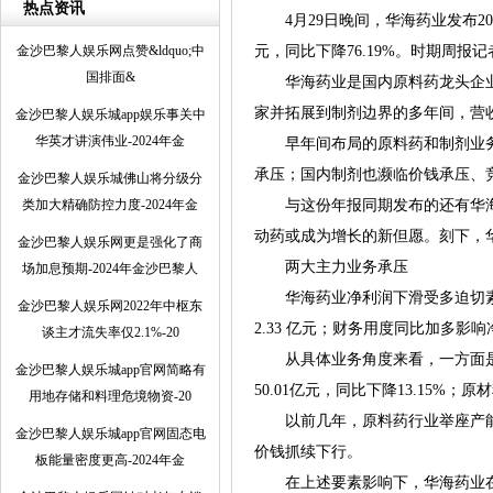
热点资讯
4月29日晚间，华海药业发布202
金沙巴黎人娱乐网点赞&ldquo;中
元，同比下降76.19%。时期周报记
国排面&
华海药业是国内原料药龙头企业，
家并拓展到制剂边界的多年间，营收一
金沙巴黎人娱乐城app娱乐事关中
华英才讲演伟业-2024年金
早年间布局的原料药和制剂业务
承压；国内制剂也濒临价钱承压、
金沙巴黎人娱乐城佛山将分级分
类加大精确防控力度-2024年金
与这份年报同期发布的还有华海
动药或成为增长的新但愿。刻下，
金沙巴黎人娱乐网更是强化了商
两大主力业务承压
场加息预期-2024年金沙巴黎人
华海药业净利润下滑受多迫切素影
金沙巴黎人娱乐网2022年中枢东
2.33 亿元；财务用度同比加多影响净
谈主才流失率仅2.1%-20
从具体业务角度来看，一方面是原
金沙巴黎人娱乐城app官网简略有
50.01亿元，同比下降13.15%；
用地存储和料理危境物资-20
以前几年，原料药行业举座产能
金沙巴黎人娱乐城app官网固态电
价钱抓续下行。
板能量密度更高-2024年金
在上述要素影响下，华海药业在