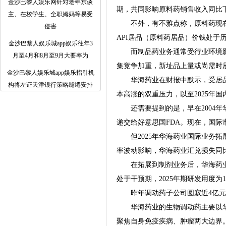
金沙巴黎人娱乐网针对老年东谈
期，共同影响原料药销售收入同比
主、在校学生、全职姆妈等易受
不外，有不雅点称，原料药现在价
侵害
API居品（原料药居品）价钱处
金沙巴黎人娱乐城app娱乐往年3
而制品药业务通常受行业环境影
月至4月和8月至9月大要率为
集竞争加重，新址品上量或尚需时
金沙巴黎人娱乐城app娱乐指引机
华海药业在财报中默示，受居品
构将左证天津银行策略缱绻安排
本高涨的双重压力，以至2025年
还需要提到的是，早在2004年华
递交给好意思国FDA。现在，国际
但2025年华海药业国际业务拓展濒
率波动影响，华海药业汇兑损失同比
在拓展到制剂业务后，华海药业
处于干预期，2025年期研发用度为12
昨年调动药子公司圆寂近4亿元
华海药业的生物调动药主要以华奥
聚焦自身免疫疾病、肿瘤两大边界