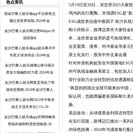
热点资讯
5月19日至20日，深交所2025
鸿沟的实行熏陶，并强调ESG是“
现金巴黎人娱乐城app平台获奖总
额位居世界前线-2024年金
ESG成投资估值中枢因子 助力长
阎小庆暗示，路博迈算作大家性金钱
金沙巴黎人娱乐网点赞&ldquo;中
国排面&
本，这些资金追求的是可执续增长。
合至股票、债券、对冲基金等多元
金沙巴黎人娱乐城app娱乐事关中
原土化实行：股东中外圭臬会通
华英才讲演伟业-2024年金
针对外资机构如安在中国落地ESG
金沙巴黎人娱乐城佛山将分级分
内可执续金融体系竖立，包括加入G
类加大精确防控力度-2024年金
管行业助力企业转型的信息透露框
金沙巴黎人娱乐网更是强化了商
“夙昔的跨国企业很可能来自中国，
场加息预期-2024年金沙巴黎人
际认同，也能诱骗更多国际耐久老
金沙巴黎人娱乐网2022年中枢东
扬。
谈主才流失率仅2.1%-20
居品改动：从绿债基金到得志转型
金沙巴黎人娱乐城app官网简略有
在实行层面，路博迈已推出一系列原
用地存储和料理危境物资-20
内绿色技俩；2024年与浦发银行