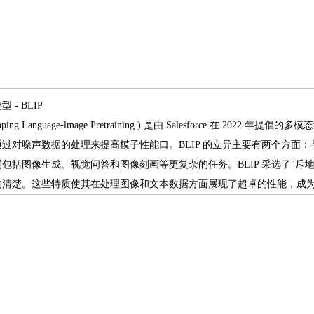
- BLIP
strapping Language-lmage Pretraining ) 是由 Salesforce 
过对噪声数据的处理来提高模子性能口。BLIP 的立异主要有两个方面：与 C
包括图像生成、视觉问答和图像刻画等更复杂的任务。BLIP 采选了"斥
的清楚。这些特质使其在处理图像和文本数据方面展现了超卓的性能，成