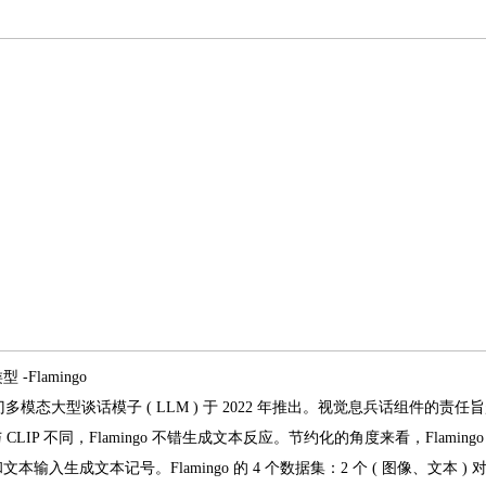
-Flamingo
 是一门多模态大型谈话模子 ( LLM ) 于 2022 年推出。视觉息兵话组件
与 CLIP 不同，Flamingo 不错生成文本反应。节约化的角度来看，Flamin
本输入生成文本记号。Flamingo 的 4 个数据集：2 个 ( 图像、文本 ) 对