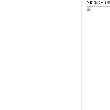
的图像和文本