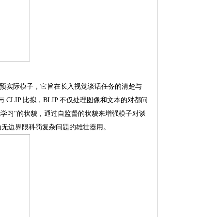
在 2022 年提倡的多模态预实际模子，它旨在长入视觉谈话任务的清楚与
LIP 比拟，BLIP 不仅处理图像和文本的对都问
地学习"的状貌，通过自监督的状貌来增强模子对谈
为无边界限科罚复杂问题的雄壮器用。