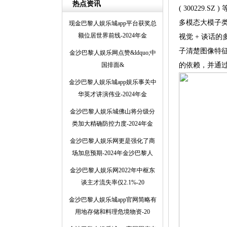
热点资讯
( 300229.SZ ) 
多模态大模子
现金巴黎人娱乐城app平台获奖总
额位居世界前线-2024年金
视觉 + 谈
子清楚图像特
金沙巴黎人娱乐网点赞&ldquo;中
国排面&
的依赖，并通
金沙巴黎人娱乐城app娱乐事关中
华英才讲演伟业-2024年金
金沙巴黎人娱乐城佛山将分级分
类加大精确防控力度-2024年金
金沙巴黎人娱乐网更是强化了商
场加息预期-2024年金沙巴黎人
金沙巴黎人娱乐网2022年中枢东
谈主才流失率仅2.1%-20
金沙巴黎人娱乐城app官网简略有
用地存储和料理危境物资-20