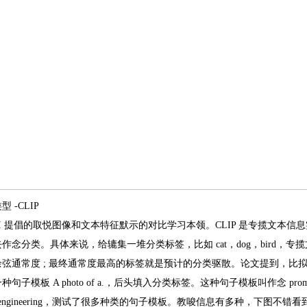
 -CLIP
penAI 提倡的取悦图像和文本特征默示的对比学习本领。CLIP 是专揽文本信息实
作念分类。具体来说，给辘集一堆分类标签，比如 cat，dog，bird
弦通常度 ; 最终通常度最高的标签就是预计的分类驱散。论文提到，比
句子模板 A photo of a.，后头填入分类标签。这种句子模板叫作念 pro
pt engineering，测试了很多种类的句子模板。教唆信息有多种，下