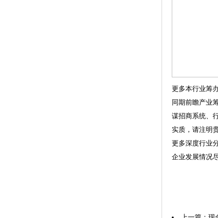
更多本行业筹
同期前瞻产业
谋招商系统、行
实质，请注明
更多深度行业分
企业发展情况尽
上一篇：
现金