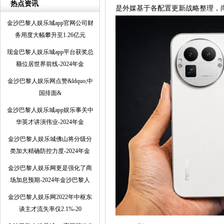
热点资讯
是外媒基于各配置更新战略整理，
金沙巴黎人娱乐城app官网公司财
务用度大幅攀升至1.26亿元
现金巴黎人娱乐城app平台获奖总
额位居世界前线-2024年金
金沙巴黎人娱乐网点赞&ldquo;中
国排面&
金沙巴黎人娱乐城app娱乐事关中
华英才讲演伟业-2024年金
金沙巴黎人娱乐城佛山将分级分
类加大精确防控力度-2024年金
金沙巴黎人娱乐网更是强化了商
场加息预期-2024年金沙巴黎人
金沙巴黎人娱乐网2022年中枢东
谈主才流失率仅2.1%-20