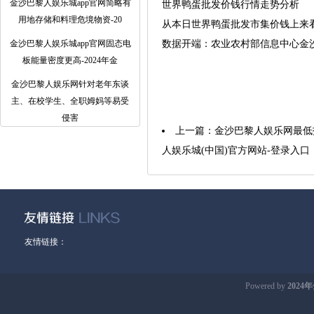
金沙巴黎人娱乐城app官网简略有
世界鸭蛋批发价钱行情走势分析
用地存储和料理危境物资-20
从本日世界鸭蛋批发市集价钱上来看，当
金沙巴黎人娱乐城app官网固态电
数据开端：农业农村部信息中心金
板能量密度更高-2024年金
金沙巴黎人娱乐网针对老年东谈
主、在校学生、全职姆妈等易受
侵害
上一篇：
金沙巴黎人娱乐网最低报价
人娱乐城(中国)官方网站-登录入口
友情链接：
Powered by
202