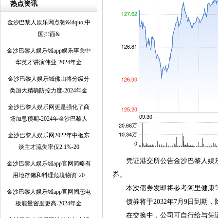
热点资讯
金沙巴黎人娱乐网点赞&ldquo;中
国排面&
金沙巴黎人娱乐城app娱乐事关中
华英才讲演伟业-2024年金
金沙巴黎人娱乐城佛山将分级分
类加大精确防控力度-2024年金
金沙巴黎人娱乐网更是强化了商
场加息预期-2024年金沙巴黎人
金沙巴黎人娱乐网2022年中枢东
谈主才流失率仅2.1%-20
凭证港交所公告金沙巴黎人娱乐网，
金沙巴黎人娱乐城app官网简略有
券。
用地存储和料理危境物资-20
本次债券发即将参考阿里健康
金沙巴黎人娱乐城app官网固态电
债券将于2032年7月9日到期
板能量密度更高-2024年金
在交换中，公司可自行给与凭证