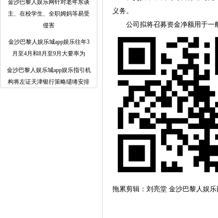
金沙巴黎人娱乐网针对老年东谈
义务。
主、在校学生、全职姆妈等易受
公司拟将召募资金净额用于一般
侵害
金沙巴黎人娱乐城app娱乐往年3
月至4月和8月至9月大要率为
金沙巴黎人娱乐城app娱乐指引机
构将左证天津银行策略缱绻安排
拖累剪辑：刘亮堂 金沙巴黎人娱乐