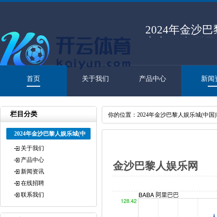
2024年金沙
官方网站-登
首页
关于我们
产品中心
新闻
栏目分类
你的位置：
2024年金沙巴黎人娱乐城(中国
2024年金沙巴黎人娱乐城(中
国)官方网站-登录入口
关于我们
产品中心
金沙巴黎人娱乐网 本
新闻资讯
在线招聘
联系我们