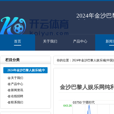
2024年金沙
官方网站-登
首页
关于我们
产品中心
新闻
栏目分类
你的位置：
2024年金沙巴黎人娱乐城(中国
2024年金沙巴黎人娱乐城(中
国)官方网站-登录入口
关于我们
产品中心
金沙巴黎人娱乐网纯利将
新闻资讯
在线招聘
联系我们