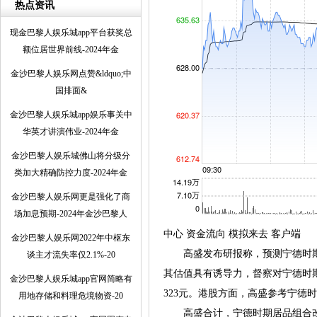
热点资讯
现金巴黎人娱乐城app平台获奖总
额位居世界前线-2024年金
金沙巴黎人娱乐网点赞&ldquo;中
国排面&
金沙巴黎人娱乐城app娱乐事关中
华英才讲演伟业-2024年金
金沙巴黎人娱乐城佛山将分级分
类加大精确防控力度-2024年金
金沙巴黎人娱乐网更是强化了商
场加息预期-2024年金沙巴黎人
中心 资金流向 模拟来去 客户端
金沙巴黎人娱乐网2022年中枢东
高盛发布研报称，预测宁德时期（03
谈主才流失率仅2.1%-20
其估值具有诱导力，督察对宁德时
金沙巴黎人娱乐城app官网简略有
323元。港股方面，高盛参考宁德时
用地存储和料理危境物资-20
高盛合计，宁德时期居品组合改善