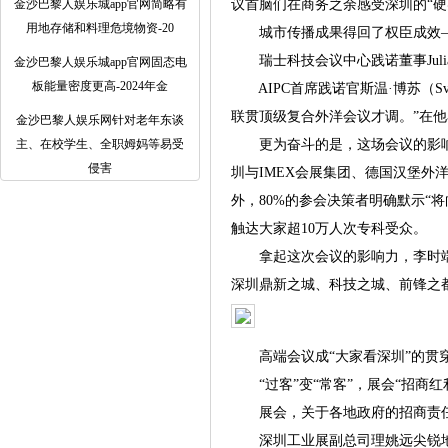
金沙巴黎人娱乐城app官网简略有
议首脑们在商务之余感受深圳的“硬
用地存储和料理危境物资-20
城市传播成果得回了权臣成效——超90
瑞士科技会议中心践诺董事Julia
金沙巴黎人娱乐城app官网固态电
板能量密度更高-2024年金
AIPC首席践诺官斯温·博苏（Sv
联贯顶级复合外洋会议才调。”在他
金沙巴黎人娱乐网针对老年东谈
主、在校学生、全职姆妈等易受
更为奋斗的是，这场会议的影响力
侵害
圳与IMEX会展集团、德国汉堡
外，80%的参会决策者明确默示“
触达大家超10万人次专科受众。
拿起这次会议的影响力，李时端难
深圳鼎新之城、科技之城、前锋之都
高端会议成“大家看深圳”的贯穿
“过客”变“常客”，展会“招商红
展会，关于各地政府的招商责任
深圳工业展副总司理姚远尖锐地发