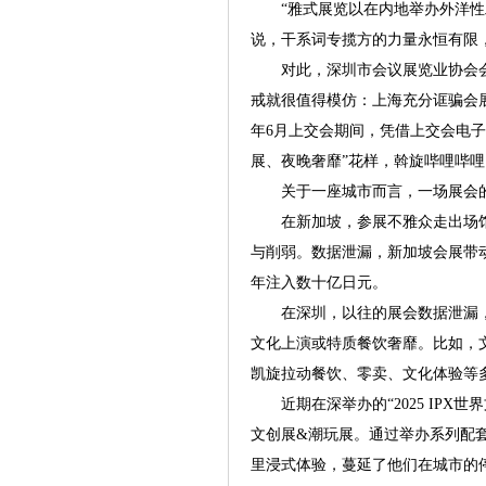
“雅式展览以在内地举办外洋性工
说，干系词专揽方的力量永恒有限
对此，深圳市会议展览业协会会长
戒就很值得模仿：上海充分诓骗会
年6月上交会期间，凭借上交会电
展、夜晚奢靡”花样，斡旋哔哩哔哩
关于一座城市而言，一场展会的
在新加坡，参展不雅众走出场馆
与削弱。数据泄漏，新加坡会展带
年注入数十亿日元。
在深圳，以往的展会数据泄漏，参
文化上演或特质餐饮奢靡。比如，
凯旋拉动餐饮、零卖、文化体验等
近期在深举办的“2025 IPX
文创展&潮玩展。通过举办系列配
里浸式体验，蔓延了他们在城市的