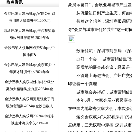
热点资讯
象展示窗口”，会展业与城市产业发
从流量进口到产业生态，何如将展
金沙巴黎人娱乐城app官网公司财
务用度大幅攀升至1.26亿元
带着这个想考，深圳商报调研造访
寻“会展与城市IP何如共生”这一时
现金巴黎人娱乐城app平台获奖总
额位居世界前线-2024年金
金沙巴黎人娱乐网点赞&ldquo;中
数据源流：深圳市商务局 （深圳
国排面&
办好一个会， 城市营销借重“出
金沙巴黎人娱乐城app娱乐事关中
高质地的展会或会议，经常是一座
华英才讲演伟业-2024年金
不管是上海进博会、广州广交会、
金沙巴黎人娱乐城佛山将分级分
印证着一个真理：
类加大精确防控力度-2024年金
城市展会办得好，城市营销借重
金沙巴黎人娱乐网更是强化了商
本年6月，大家会展业顶级嘉会——
场加息预期-2024年金沙巴黎人
在中国内地举办大家大会，本次会议
金沙巴黎人娱乐网2022年中枢东
这次会议成为“大家看深圳”的城市
谈主才流失率仅2.1%-20
度绑定，三天议程中穿插“深圳城