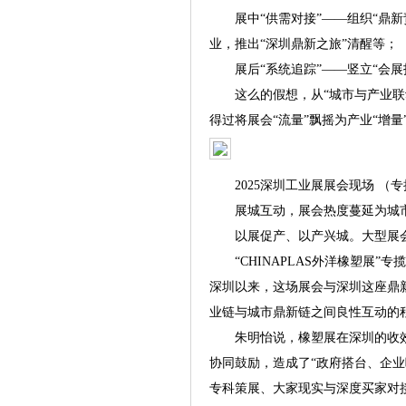
展中“供需对接”——组织“鼎新责
业，推出“深圳鼎新之旅”清醒等；
展后“系统追踪”——竖立“会展
这么的假想，从“城市与产业联动
得过将展会“流量”飘摇为产业“增量
2025深圳工业展展会现场 （专
展城互动，展会热度蔓延为城
以展促产、以产兴城。大型展会
“CHINAPLAS外洋橡塑展”
深圳以来，这场展会与深圳这座鼎
业链与城市鼎新链之间良性互动的
朱明怡说，橡塑展在深圳的收效
协同鼓励，造成了“政府搭台、企
专科策展、大家现实与深度买家对