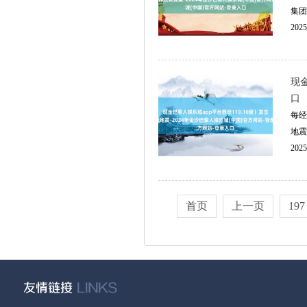
集团
2025
现金
口
每经
地震
2025
首页
上一页
197